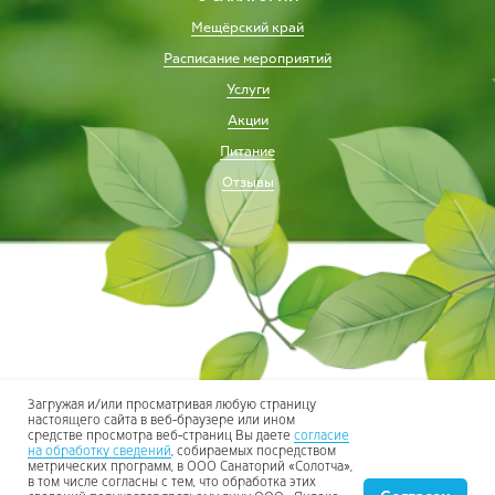
Мещёрский край
Расписание мероприятий
Услуги
Акции
Питание
Отзывы
Загружая и/или просматривая любую страницу
настоящего сайта в веб-браузере или ином
средстве просмотра веб-страниц Вы даете
согласие
Присоединяйтесь к нам в соцсетях
на обработку сведений
, собираемых посредством
метрических программ, в ООО Санаторий «Солотча»,
в том числе согласны с тем, что обработка этих