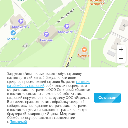
Загружая и/или просматривая любую страницу
настоящего сайта в веб-браузере или ином
средстве просмотра веб-страниц Вы даете
согласие
на обработку сведений
, собираемых посредством
метрических программ, в ООО Санаторий «Солотча»,
в том числе согласны с тем, что обработка этих
Согласен
сведений поручается третьему лицу ООО «Яндекс».
Вы имеете право запретить обработку сведений,
собираемых посредством метрических программ,
в том числе путем использования расширения для
браузера «Блокировщик Яндекс. Метрики».
Обработка осуществляется в соответствии
с
Политикой
.