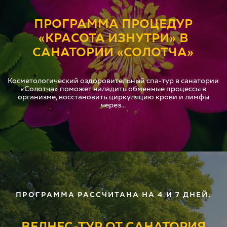
ПРОГРАММА ПРОЦЕДУР
«КРАСОТА ИЗНУТРИ» В
САНАТОРИИ «СОЛОТЧА»
Косметологический оздоровительный спа-тур в санатории
«Солотча» поможет наладить обменные процессы в
организме, восстановить циркуляцию крови и лимфы
через...
ПРОГРАММА РАССЧИТАНА НА 4 И 7 ДНЕЙ.
ВЕЛНЕС-ТУР ОТ САНАТОРИЯ