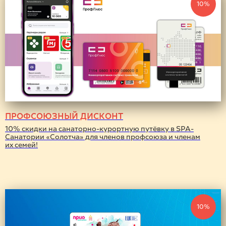
10%
ПРОФСОЮЗНЫЙ ДИСКОНТ
10% скидки на санаторно-курортную путёвку в SPA-
Санатории «Солотча» для членов профсоюза и членам
их семей!
10%