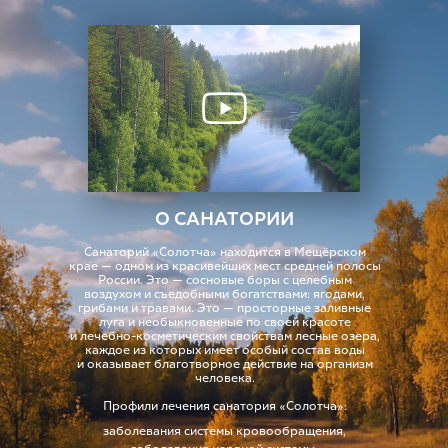
О САНАТОРИИ
Санаторий «Солотча» находится в Мещёрском
крае — одном из красивейших мест средней полосы
России. Это — сосновые боры с целебным
воздухом и съедобными богатствами: ягодами,
грибами и травами. Это — просторные заливные
луга и необыкновенные по своей красоте
и лечебно-косметическим свойствам лесные озера,
каждое из которых имеет особый состав воды
и оказывает благотворное действие на организм
человека.
Профили лечения санатория «Солотча»:
заболевания системы кровообращения,