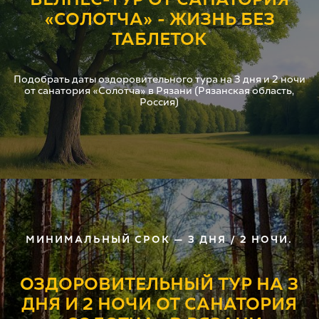
«СОЛОТЧА» - ЖИЗНЬ БЕЗ
ТАБЛЕТОК
Подобрать даты оздоровительного тура на 3 дня и 2 ночи
от санатория «Солотча» в Рязани (Рязанская область,
Россия)
МИНИМАЛЬНЫЙ СРОК — 3 ДНЯ / 2 НОЧИ.
ОЗДОРОВИТЕЛЬНЫЙ ТУР НА 3
ДНЯ И 2 НОЧИ ОТ САНАТОРИЯ