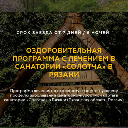
СРОК ЗАЕЗДА ОТ 7 ДНЕЙ / 6 НОЧЕЙ.
ОЗДОРОВИТЕЛЬНАЯ
ПРОГРАММА С ЛЕЧЕНИЕМ В
САНАТОРИИ «СОЛОТЧА» В
РЯЗАНИ
Программа лечения по основному и сопутствующему
профилю заболевания санаторно-курортной карты в
санатории «Солотча» в Рязани (Рязанская область, Россия)