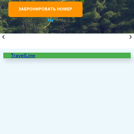
2 ЧАСА ОТ МОСКВЫ
На поезде или машине,
15 минут от Рязани
В ПОСЁЛКЕ СОЛОТЧА
Любимое место отдыха
TravelLine
рязанцев и гостей
города
В ХВОЙНОМ ЛЕСУ
В окружении 300-
летнего
соснового бора
НА БЕРЕГУ РЕКИ
Живописный берег