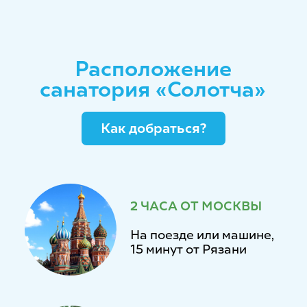
реки Старицы
МЕСТО СИЛЫ
Солотчинский
монастырь и Храм
Проживание
в санатории «Солотча»
НОВИНКА