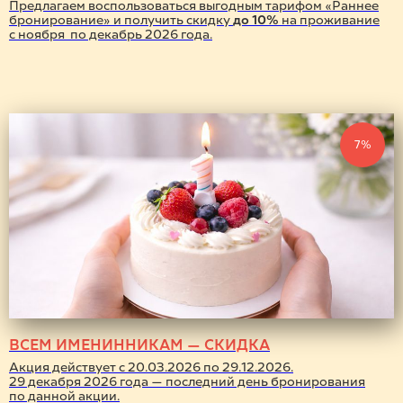
Предлагаем воспользоваться выгодным тарифом «Раннее
бронирование» и получить скидку
до 10%
на проживание
Оздоровительные
с ноября по декабрь 2026 года.
программы
Все программы
7%
ВСЕМ ИМЕНИННИКАМ — СКИДКА
Акция действует с 20.03.2026 по 29.12.2026.
29 декабря 2026 года — последний день бронирования
по данной акции.