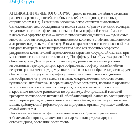
450,00
руб.
АПЛИКАЦИИ ЛЕЧЕБНОГО ТОРФА - давно известны лечебные свойства
различных разновидностей лечебных грязей: сульфидных, сопочных,
сапропелевых и т. д. Рязанщина несколько веков славится знаменитым
Сапожковским месторождением лечебной грязи. «Гумат» это квинтэссенция,
«сгусток» полезных эффектов привычной нам торфяной грязи. Главное
в лечебном эффекте грязи — особые химические соединения — гуминовые
кислоты. Вот он и содержит повышенное их количество. Имеют защищенное
авторское свидетельство (патент). В нем сохраняются все полезные свойства
натуральной грязи в концентрированном виде без побочных эффектов:
раздражения кожи, плохой переносимости сердечно-сосудистой системы при
массивном использовании грязи и т. д. По эффекту 1 кг «Гумата» равен 20 кг
обычной грязи. Действуя как тепловой раздражитель, аппликация влияет
на состояние терморегуляции, кровообращение, трофику тканей и обмен
веществ: расширяет сосуды, улучшает лимфо- и кровообращение, активирует
обмен веществ и улучшает трофику тканей, усиливает тканевое дыхание.
Разнообразные летучие вещества и газы, микроэлементы, кислоты, ионы,
гуминовые, антибиотико- и гормоноподобные элементы, попадая в организм
через неповрежденные кожные покровы, быстро всасываются в кровь
и кровяным потоком разносятся по организму. Это идеальный грязевой
препарат: противовоспалительный, обезболивающий, локально расширяющий
капиллярное русло, улучшающий клеточный обмен, нормализующий тонус
мышц, действующий рефлекторно на внутренние органы, улучшает свойства
самой кожи и т. д.
Показания: особенно эффективны аппликации «Гумата» при лечении
заболеваний опорно-двигательного аппарата: полиартрита, артроза,
остеохондроза, состояния после травм.