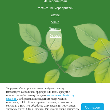
Мещёрский край
Расписание мероприятий
Услуги
Акции
Питание
Отзывы
Загружая и/или просматривая любую страницу
настоящего сайта в веб-браузере или ином средстве
Присоединяйтесь к нам в соцсетях
просмотра веб-страниц Вы даете
согласие на обработку
сведений
, собираемых посредством метрических
программ, в ООО Санаторий «Солотча», в том числе
согласны с тем, что обработка этих сведений поручается
Согласен
третьему лицу ООО «Яндекс». Вы имеете право запретить