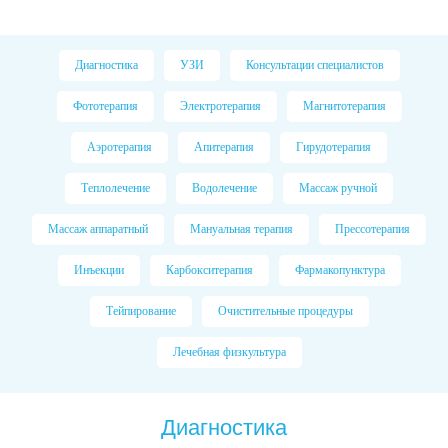
Диагностика
УЗИ
Консультации специалистов
Фототерапия
Электротерапия
Магнитотерапия
Аэротерапия
Апитерапия
Гирудотерапия
Теплолечение
Водолечение
Массаж ручной
Массаж аппаратный
Мануальная терапия
Прессотерапия
Инъекции
Карбокситерапия
Фармакопунктура
Тейпирование
Очистительные процедуры
Лечебная физкультура
Диагностика