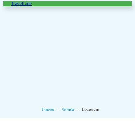
TravelLine
Процедуры санатория
«Солотча»
Главная
→
Лечение
→
Процедуры