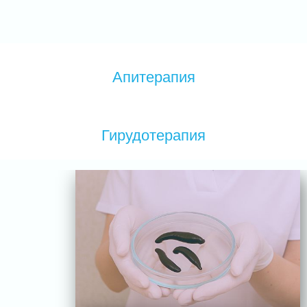
Апитерапия
Гирудотерапия