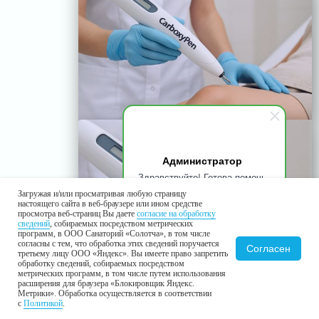
Администратор
Здравствуйте! Готова помочь
вам. Напишите мне, если у
Загружая и/или просматривая любую страницу
вас появятся вопросы.
настоящего сайта в веб-браузере или ином средстве
просмотра веб-страниц Вы даете
согласие на обработку
сведений
, собираемых посредством метрических
программ, в ООО Санаторий «Солотча», в том числе
согласны с тем, что обработка этих сведений поручается
Согласен
третьему лицу ООО «Яндекс». Вы имеете право запретить
обработку сведений, собираемых посредством
метрических программ, в том числе путем использования
расширения для браузера «Блокировщик Яндекс.
Метрики». Обработка осуществляется в соответствии
с
Политикой
.