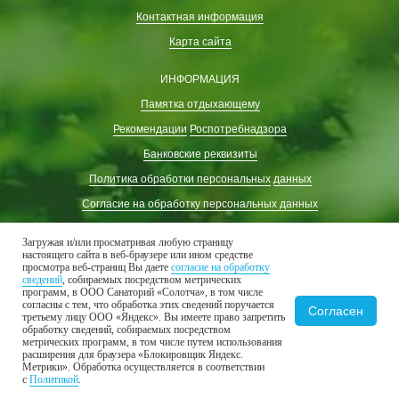
Контактная информация
Карта сайта
ИНФОРМАЦИЯ
Памятка отдыхающему
Рекомендации
Роспотребнадзора
Банковские реквизиты
Политика обработки персональных
данных
Согласие на обработку персональных данных
Согласие на обработку персональных данных
(для формы обратного звонка)
Загружая и/или просматривая любую страницу
настоящего сайта в веб-браузере или ином средстве
ВАКАНСИИ
просмотра веб-страниц Вы даете
согласие на обработку
сведений
, собираемых посредством метрических
программ, в ООО Санаторий «Солотча», в том числе
согласны с тем, что обработка этих сведений поручается
Согласен
ГОСТЯМ
третьему лицу ООО «Яндекс». Вы имеете право запретить
обработку сведений, собираемых посредством
Номера и проживание
метрических программ, в том числе путем использования
расширения для браузера «Блокировщик Яндекс.
Лечение
Метрики». Обработка осуществляется в соответствии
с
Политикой
.
Врачи