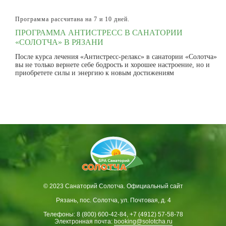
Программа рассчитана на 7 и 10 дней.
ПРОГРАММА АНТИСТРЕСС В САНАТОРИИ
«СОЛОТЧА» В РЯЗАНИ
После курса лечения «Антистресс-релакс» в санатории «Солотча»
вы не только вернете себе бодрость и хорошее настроение, но и
приобретете силы и энергию к новым достижениям
© 2023 Санаторий Солотча. Официальный сайт
Рязань, пос. Солотча, ул. Почтовая, д. 4
Телефоны: 8 (800) 600-42-84, +7 (4912) 57-58-78
Электронная почта:
booking@solotcha.ru