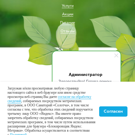
Услуги
Акции
Питание
Отзывы
Администратор
Здравствуйте! Готова помочь
вам. Напишите мне, если у
Загружая и/или просматривая любую страницу
вас появятся вопросы.
настоящего сайта в веб-браузере или ином средстве
просмотра веб-страниц Вы даете
согласие на обработку
Присоединяйтесь к нам в соцсетях
сведений
, собираемых посредством метрических
программ, в ООО Санаторий «Солотча», в том числе
согласны с тем, что обработка этих сведений поручается
Согласен
третьему лицу ООО «Яндекс». Вы имеете право
запретить обработку сведений, собираемых посредством
метрических программ, в том числе путем использования
расширения для браузера «Блокировщик Яндекс.
В вашем бизнесе всё
работает само
Метрики». Обработка осуществляется в соответствии
с
Политикой
.