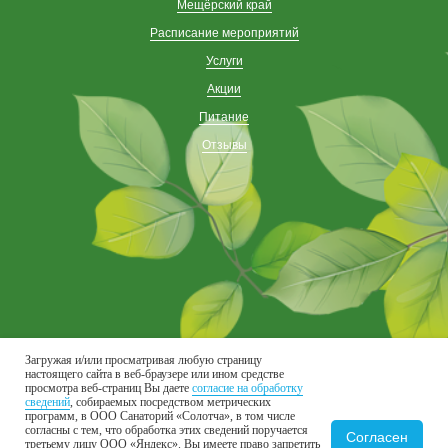
Мещёрский край
Расписание мероприятий
Услуги
Акции
Питание
Отзывы
Загружая и/или просматривая любую страницу
настоящего сайта в веб-браузере или ином средстве
Присоединяйтесь к нам в соцсетях
просмотра веб-страниц Вы даете
согласие на обработку
сведений
, собираемых посредством метрических
программ, в ООО Санаторий «Солотча», в том числе
согласны с тем, что обработка этих сведений поручается
Согласен
третьему лицу ООО «Яндекс». Вы имеете право запретить