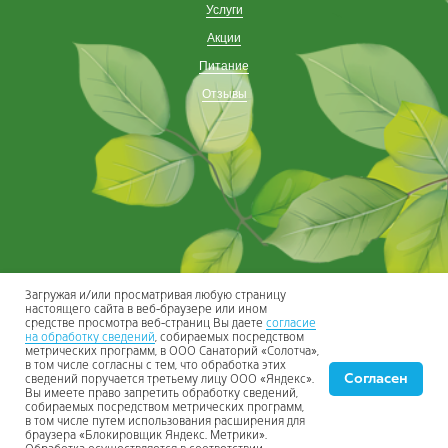
Услуги
Акции
Питание
Отзывы
Загружая и/или просматривая любую страницу
настоящего сайта в веб-браузере или ином
средстве просмотра веб-страниц Вы даете
согласие
Присоединяйтесь к нам в соцсетях
на обработку сведений
, собираемых посредством
метрических программ, в ООО Санаторий «Солотча»,
в том числе согласны с тем, что обработка этих
Согласен
сведений поручается третьему лицу ООО «Яндекс».
Вы имеете право запретить обработку сведений,
собираемых посредством метрических программ,
В вашем бизнесе всё
работает само
в том числе путем использования расширения для
браузера «Блокировщик Яндекс. Метрики».