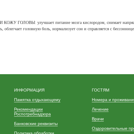
 ГОЛОВЫ: улучшает питание мозга кислородом, снимает напряж
ть, облегчает головную боль, нормализует сон и справляется с бессонниц
ИНФОРМАЦИЯ
ГОСТЯМ
Памятка отдыхающему
Номера и проживани
Рекомендации
Лечение
Роспотребнадзора
Врачи
Банковские реквизиты
Оздоровительные п
Политика обработки